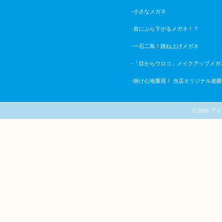
-小さなメガネ
-首にぶら下がるメガネ！？
-一石二鳥！跳ね上げメガネ
-「目からウロコ」メイクアップメガ
-掛け心地重視！ 当店オリジナル老
© 2026 アイシ