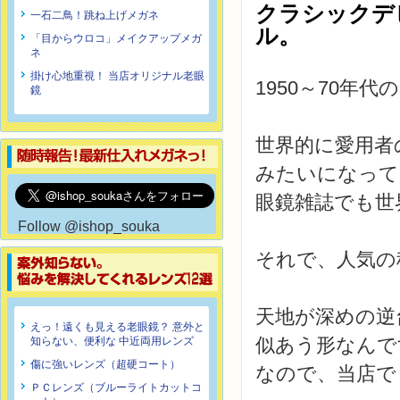
クラシックデ
一石二鳥！跳ね上げメガネ
ル。
「目からウロコ」メイクアップメガ
ネ
掛け心地重視！ 当店オリジナル老眼
1950～70年
鏡
世界的に愛用者
みたいになって
眼鏡雑誌でも世
Follow @ishop_souka
それで、人気の
天地が深めの逆
えっ！遠くも見える老眼鏡？ 意外と
似あう形なんで
知らない、便利な 中近両用レンズ
傷に強いレンズ（超硬コート）
なので、当店で
ＰＣレンズ（ブルーライトカットコ