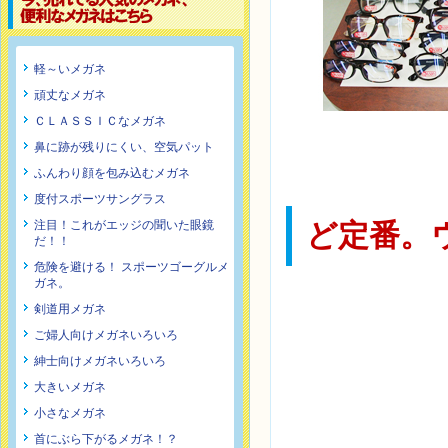
軽～いメガネ
頑丈なメガネ
ＣＬＡＳＳＩＣなメガネ
鼻に跡が残りにくい、空気パット
ふんわり顔を包み込むメガネ
度付スポーツサングラス
注目！これがエッジの聞いた眼鏡
ど定番。
だ！！
危険を避ける！ スポーツゴーグルメ
ガネ。
剣道用メガネ
ご婦人向けメガネいろいろ
紳士向けメガネいろいろ
大きいメガネ
小さなメガネ
首にぶら下がるメガネ！？