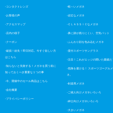
-コンタクトレンズ
-軽～いメガネ
-お客様の声
-頑丈なメガネ
-アクセスマップ
-ＣＬＡＳＳＩＣなメガネ
-店内の様子
-鼻に跡が残りにくい、空気パット
-クーポン
-ふんわり顔を包み込むメガネ
-破損！紛失！即日対応。今すぐ欲しい方
-度付スポーツサングラス
はこちら
-注目！これがエッジの聞いた眼鏡だ
-知らないと失敗する！メガネを買う前に
-危険を避ける！ スポーツゴーグル
知っておくべき重要な１つの事
ネ。
-今、開催中のセール商品はこちら
-剣道用メガネ
-会社概要
-ご婦人向けメガネいろいろ
-プライバシーポリシー
-紳士向けメガネいろいろ
-大きいメガネ