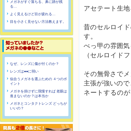
メガネがすぐ落ちる、鼻に跡が残
る…
アセテート生地
よく見えるけど目が疲れる…
目を小さく見せない方法教えます。
昔のセルロイド
す。
べっ甲の雰囲気
（セルロイドフ
なぜ、レンズに傷が付くのか？
レンズは●●に弱い
その無骨さでメ
似合うメガネを選ぶための ４つのポ
主張が強いので
イント
ネートするのが
メガネを掛けずに我慢すれば 老眼は
進まないのか？は本当か
メガネとコンタクトレンズ どっちが
いいの？