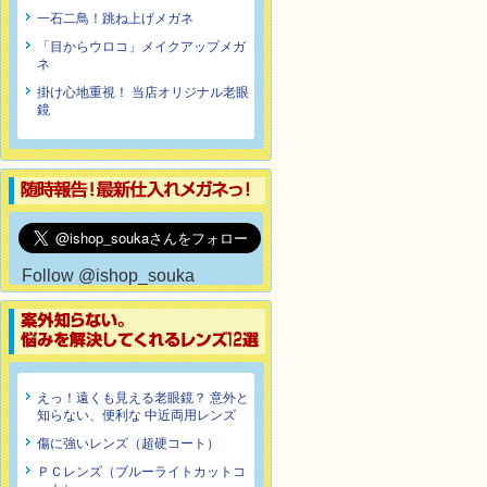
一石二鳥！跳ね上げメガネ
「目からウロコ」メイクアップメガ
ネ
掛け心地重視！ 当店オリジナル老眼
鏡
Follow @ishop_souka
えっ！遠くも見える老眼鏡？ 意外と
知らない、便利な 中近両用レンズ
傷に強いレンズ（超硬コート）
ＰＣレンズ（ブルーライトカットコ