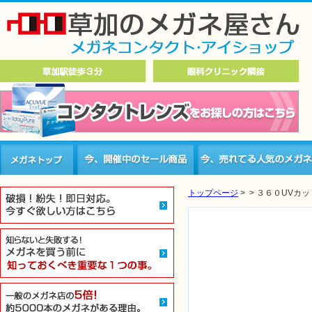
トップページ
>
>
３６０UVカッ