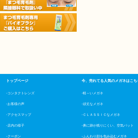
トップページ
今、売れてる人気のメガネはこち
-コンタクトレンズ
-軽～いメガネ
-お客様の声
-頑丈なメガネ
-アクセスマップ
-ＣＬＡＳＳＩＣなメガネ
-店内の様子
-鼻に跡が残りにくい、空気パット
-クーポン
-ふんわり顔を包み込むメガネ