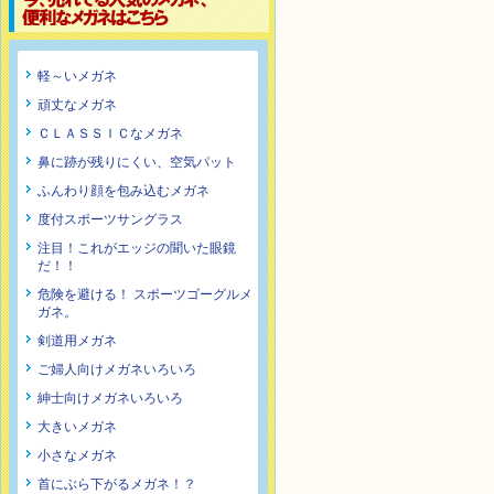
軽～いメガネ
頑丈なメガネ
ＣＬＡＳＳＩＣなメガネ
鼻に跡が残りにくい、空気パット
ふんわり顔を包み込むメガネ
度付スポーツサングラス
注目！これがエッジの聞いた眼鏡
だ！！
危険を避ける！ スポーツゴーグルメ
ガネ。
剣道用メガネ
ご婦人向けメガネいろいろ
紳士向けメガネいろいろ
大きいメガネ
小さなメガネ
首にぶら下がるメガネ！？