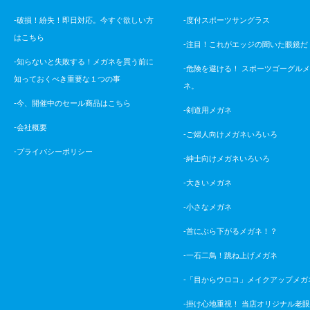
-破損！紛失！即日対応。今すぐ欲しい方
-度付スポーツサングラス
はこちら
-注目！これがエッジの聞いた眼鏡だ
-知らないと失敗する！メガネを買う前に
-危険を避ける！ スポーツゴーグル
知っておくべき重要な１つの事
ネ。
-今、開催中のセール商品はこちら
-剣道用メガネ
-会社概要
-ご婦人向けメガネいろいろ
-プライバシーポリシー
-紳士向けメガネいろいろ
-大きいメガネ
-小さなメガネ
-首にぶら下がるメガネ！？
-一石二鳥！跳ね上げメガネ
-「目からウロコ」メイクアップメガ
-掛け心地重視！ 当店オリジナル老