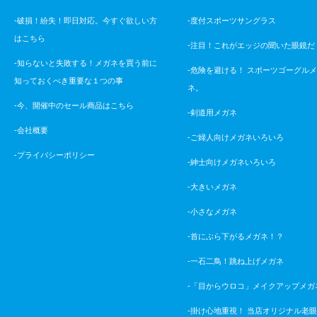
-破損！紛失！即日対応。今すぐ欲しい方
-度付スポーツサングラス
はこちら
-注目！これがエッジの聞いた眼鏡だ
-知らないと失敗する！メガネを買う前に
-危険を避ける！ スポーツゴーグル
知っておくべき重要な１つの事
ネ。
-今、開催中のセール商品はこちら
-剣道用メガネ
-会社概要
-ご婦人向けメガネいろいろ
-プライバシーポリシー
-紳士向けメガネいろいろ
-大きいメガネ
-小さなメガネ
-首にぶら下がるメガネ！？
-一石二鳥！跳ね上げメガネ
-「目からウロコ」メイクアップメガ
-掛け心地重視！ 当店オリジナル老