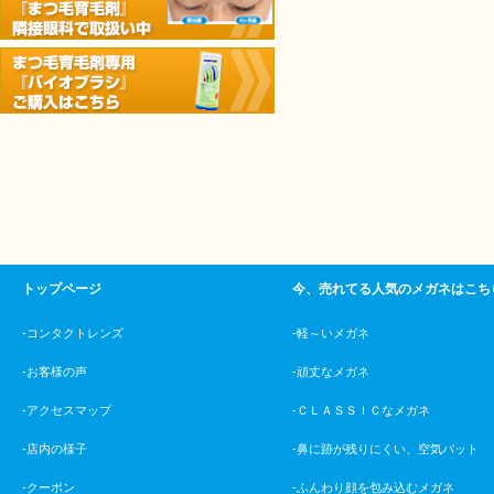
トップページ
今、売れてる人気のメガネはこち
-コンタクトレンズ
-軽～いメガネ
-お客様の声
-頑丈なメガネ
-アクセスマップ
-ＣＬＡＳＳＩＣなメガネ
-店内の様子
-鼻に跡が残りにくい、空気パット
-クーポン
-ふんわり顔を包み込むメガネ