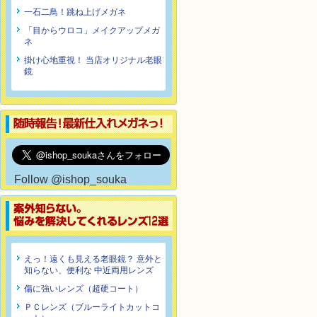
一石二鳥！跳ね上げメガネ
「目からウロコ」メイクアップメガ
ネ
掛け心地重視！ 当店オリジナル老眼
鏡
Follow @ishop_souka
えっ！遠くも見える老眼鏡？ 意外と
知らない、便利な 中近両用レンズ
傷に強いレンズ（超硬コート）
ＰＣレンズ（ブルーライトカットコ