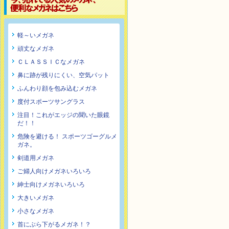
軽～いメガネ
頑丈なメガネ
ＣＬＡＳＳＩＣなメガネ
鼻に跡が残りにくい、空気パット
ふんわり顔を包み込むメガネ
度付スポーツサングラス
注目！これがエッジの聞いた眼鏡
だ！！
危険を避ける！ スポーツゴーグルメ
ガネ。
剣道用メガネ
ご婦人向けメガネいろいろ
紳士向けメガネいろいろ
大きいメガネ
小さなメガネ
首にぶら下がるメガネ！？