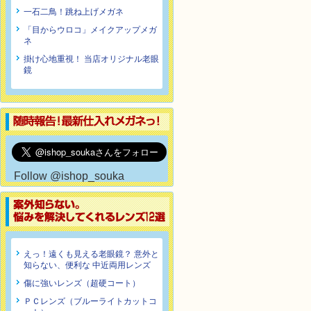
一石二鳥！跳ね上げメガネ
「目からウロコ」メイクアップメガ
ネ
掛け心地重視！ 当店オリジナル老眼
鏡
Follow @ishop_souka
えっ！遠くも見える老眼鏡？ 意外と
知らない、便利な 中近両用レンズ
傷に強いレンズ（超硬コート）
ＰＣレンズ（ブルーライトカットコ