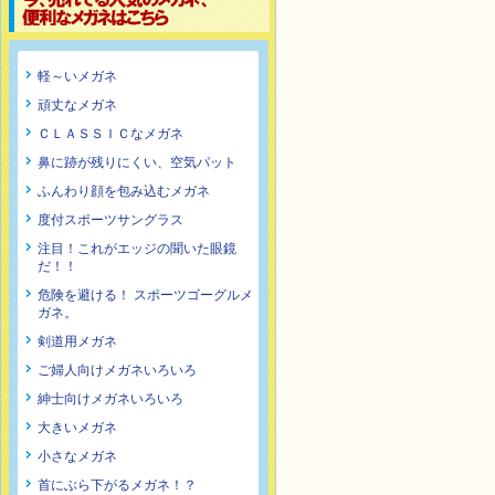
軽～いメガネ
頑丈なメガネ
ＣＬＡＳＳＩＣなメガネ
鼻に跡が残りにくい、空気パット
ふんわり顔を包み込むメガネ
度付スポーツサングラス
注目！これがエッジの聞いた眼鏡
だ！！
危険を避ける！ スポーツゴーグルメ
ガネ。
剣道用メガネ
ご婦人向けメガネいろいろ
紳士向けメガネいろいろ
大きいメガネ
小さなメガネ
首にぶら下がるメガネ！？