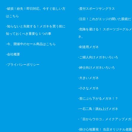
-破損！紛失！即日対応。今すぐ欲しい方
-度付スポーツサングラス
はこちら
-注目！これがエッジの聞いた眼鏡だ
-知らないと失敗する！メガネを買う前に
-危険を避ける！ スポーツゴーグル
知っておくべき重要な１つの事
ネ。
-今、開催中のセール商品はこちら
-剣道用メガネ
-会社概要
-ご婦人向けメガネいろいろ
-プライバシーポリシー
-紳士向けメガネいろいろ
-大きいメガネ
-小さなメガネ
-首にぶら下がるメガネ！？
-一石二鳥！跳ね上げメガネ
-「目からウロコ」メイクアップメガ
-掛け心地重視！ 当店オリジナル老