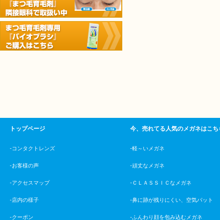
トップページ
今、売れてる人気のメガネはこち
-コンタクトレンズ
-軽～いメガネ
-お客様の声
-頑丈なメガネ
-アクセスマップ
-ＣＬＡＳＳＩＣなメガネ
-店内の様子
-鼻に跡が残りにくい、空気パット
-クーポン
-ふんわり顔を包み込むメガネ