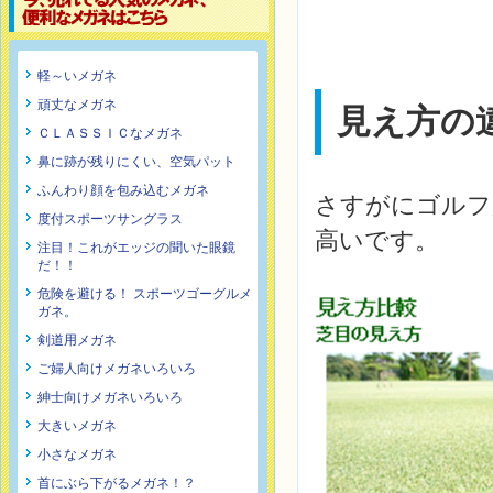
軽～いメガネ
頑丈なメガネ
見え方の
ＣＬＡＳＳＩＣなメガネ
鼻に跡が残りにくい、空気パット
ふんわり顔を包み込むメガネ
さすがにゴルフ
度付スポーツサングラス
高いです。
注目！これがエッジの聞いた眼鏡
だ！！
危険を避ける！ スポーツゴーグルメ
ガネ。
剣道用メガネ
ご婦人向けメガネいろいろ
紳士向けメガネいろいろ
大きいメガネ
小さなメガネ
首にぶら下がるメガネ！？