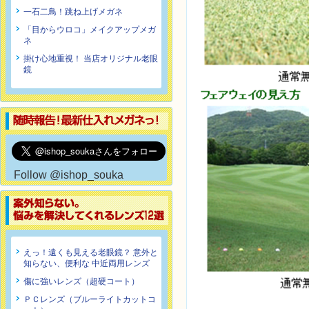
一石二鳥！跳ね上げメガネ
「目からウロコ」メイクアップメガ
ネ
掛け心地重視！ 当店オリジナル老眼
鏡
Follow @ishop_souka
えっ！遠くも見える老眼鏡？ 意外と
知らない、便利な 中近両用レンズ
傷に強いレンズ（超硬コート）
ＰＣレンズ（ブルーライトカットコ