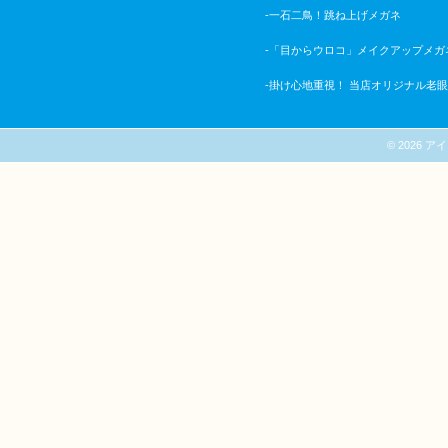
-一石二鳥！跳ね上げメガネ
-「目からウロコ」メイクアップメガ
-掛け心地重視！ 当店オリジナル老
© 2026 アイシ