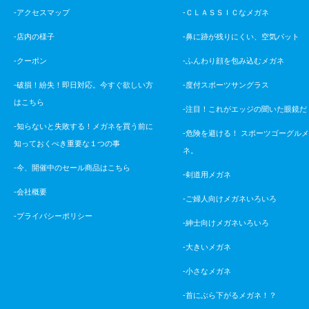
-アクセスマップ
-ＣＬＡＳＳＩＣなメガネ
-店内の様子
-鼻に跡が残りにくい、空気パット
-クーポン
-ふんわり顔を包み込むメガネ
-破損！紛失！即日対応。今すぐ欲しい方
-度付スポーツサングラス
はこちら
-注目！これがエッジの聞いた眼鏡だ
-知らないと失敗する！メガネを買う前に
-危険を避ける！ スポーツゴーグル
知っておくべき重要な１つの事
ネ。
-今、開催中のセール商品はこちら
-剣道用メガネ
-会社概要
-ご婦人向けメガネいろいろ
-プライバシーポリシー
-紳士向けメガネいろいろ
-大きいメガネ
-小さなメガネ
-首にぶら下がるメガネ！？