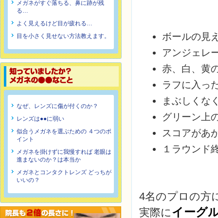
メガネがすぐ落ちる、鼻に跡が残
る…
よく見えるけど目が疲れる…
ボールの見
目を小さく見せない方法教えます。
アンジェレ
赤、白、黄
ラフに入っ
まぶしくな
なぜ、レンズに傷が付くのか？
グリーン上
レンズは●●に弱い
スコアがあ
似合うメガネを選ぶための ４つのポ
イント
１ラウンド
メガネを掛けずに我慢すれば 老眼は
進まないのか？は本当か
メガネとコンタクトレンズ どっちが
いいの？
4名のプロの方
イーグ
実際に