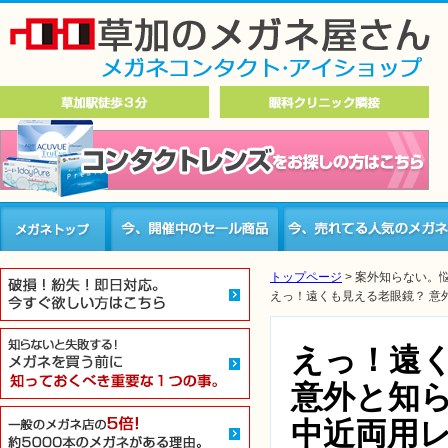
トップページ
>
案外知らない。悩
えっ！遠くも見える老眼鏡？ 意
えっ！遠
意外と知
中近両用