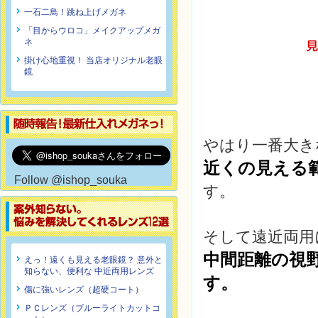
一石二鳥！跳ね上げメガネ
「目からウロコ」メイクアップメガ
ネ
掛け心地重視！ 当店オリジナル老眼
鏡
やはり一番大き
近くの見える
Follow @ishop_souka
す。
そして遠近両用
中間距離の視
えっ！遠くも見える老眼鏡？ 意外と
知らない、便利な 中近両用レンズ
す。
傷に強いレンズ（超硬コート）
ＰＣレンズ（ブルーライトカットコ