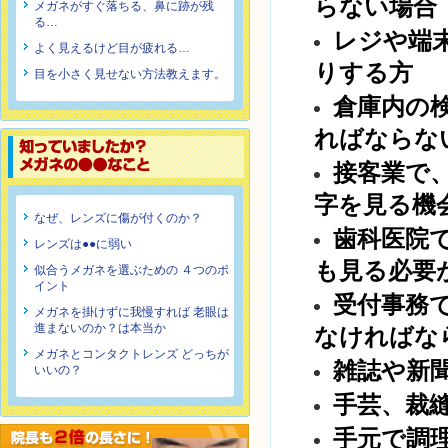
らない場合
メガネがすぐ落ちる、鼻に跡が残
る…
レジ
や端
よく見えるけど目が疲れる…
りする
方
目を小さく見せない方法教えます。
倉庫内の
ればならな
接客業
で
字
を
見る機
なぜ、レンズに傷が付くのか？
歯科医院
レンズは●●に弱い
も見る必要
似合うメガネを選ぶための ４つのポ
イント
受付事務
メガネを掛けずに我慢すれば 老眼は
進まないのか？は本当か
なければな
メガネとコンタクトレンズ どっちが
雑誌
や新
いいの？
手芸、裁
手元で調