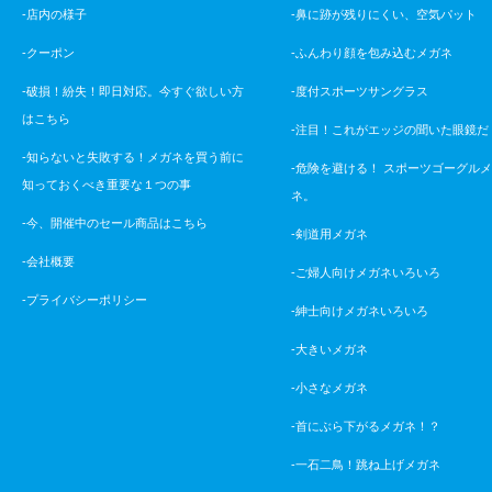
-店内の様子
-鼻に跡が残りにくい、空気パット
-クーポン
-ふんわり顔を包み込むメガネ
-破損！紛失！即日対応。今すぐ欲しい方
-度付スポーツサングラス
はこちら
-注目！これがエッジの聞いた眼鏡だ
-知らないと失敗する！メガネを買う前に
-危険を避ける！ スポーツゴーグル
知っておくべき重要な１つの事
ネ。
-今、開催中のセール商品はこちら
-剣道用メガネ
-会社概要
-ご婦人向けメガネいろいろ
-プライバシーポリシー
-紳士向けメガネいろいろ
-大きいメガネ
-小さなメガネ
-首にぶら下がるメガネ！？
-一石二鳥！跳ね上げメガネ