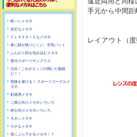
遠近両用と同様
手元から中間距
軽～いメガネ
頑丈なメガネ
ＣＬＡＳＳＩＣなメガネ
レイアウト（度
鼻に跡が残りにくい、空気パット
ふんわり顔を包み込むメガネ
度付スポーツサングラス
注目！これがエッジの聞いた眼鏡
だ！！
危険を避ける！ スポーツゴーグルメ
ガネ。
剣道用メガネ
ご婦人向けメガネいろいろ
紳士向けメガネいろいろ
大きいメガネ
小さなメガネ
首にぶら下がるメガネ！？